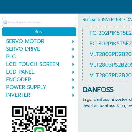
หน้าแรก
>
INVERTER
>
DA
FC-302P1K5T5E
SERVO MOTOR
FC-302P1K5T5E
SERVO DRIVE
VLT2803PD2B2
PLC
LCD TOUCH SCREEN
VLT2803PS2B20
LCD PANEL
VLT2807PD2B2
ENCODER
POWER SUPPLY
DANFOSS
INVERTER
Tags:
danfoss
,
inverter 
inverter danfoss ราคา
,
in