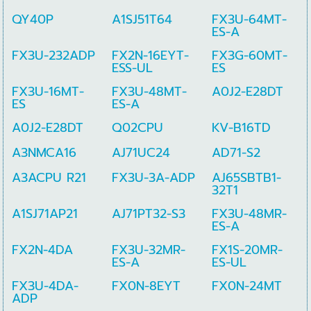
QY40P
A1SJ51T64
FX3U-64MT-
ES-A
FX3U-232ADP
FX2N-16EYT-
FX3G-60MT-
ESS-UL
ES
FX3U-16MT-
FX3U-48MT-
A0J2-E28DT
ES
ES-A
A0J2-E28DT
Q02CPU
KV-B16TD
A3NMCA16
AJ71UC24
AD71-S2
A3ACPU R21
FX3U-3A-ADP
AJ65SBTB1-
32T1
A1SJ71AP21
AJ71PT32-S3
FX3U-48MR-
ES-A
FX2N-4DA
FX3U-32MR-
FX1S-20MR-
ES-A
ES-UL
FX3U-4DA-
FX0N-8EYT
FX0N-24MT
ADP