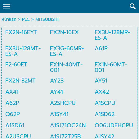
หน้าแรก
>
PLC
>
MITSUBISHI
FX2N-16EYT
FX2N-16EX
FX3U-128MR-
ES-A
FX3U-128MT-
FX3G-60MR-
A61P
ES-A
ES-A
F2-60ET
FX1N-40MT-
FX1N-60MT-
001
001
FX2N-32MT
AY23
AY51
AX41
AY41
AX42
A62P
A2SHCPU
A1SCPU
Q62P
A1SY41
A1SD62
A1SD61
A1SJ71QC24N
Q06UDEHCPU
A2USCPU
A1SJ72T25B
A1SY42