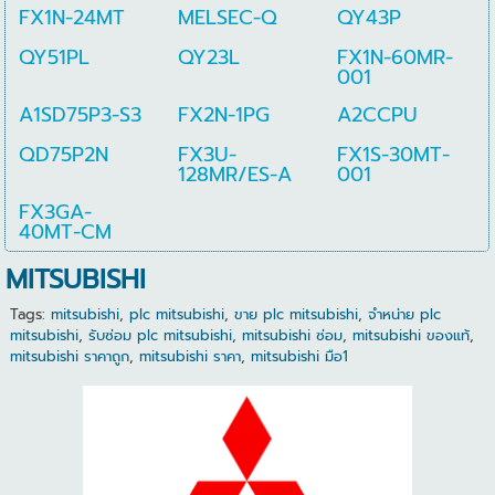
FX1N-24MT
MELSEC-Q
QY43P
QY51PL
QY23L
FX1N-60MR-
001
A1SD75P3-S3
FX2N-1PG
A2CCPU
QD75P2N
FX3U-
FX1S-30MT-
128MR/ES-A
001
FX3GA-
40MT-CM
MITSUBISHI
Tags:
mitsubishi
,
plc mitsubishi
,
ขาย plc mitsubishi
,
จำหน่าย plc
mitsubishi
,
รับซ่อม plc mitsubishi
,
mitsubishi ซ่อม
,
mitsubishi ของแท้
,
mitsubishi ราคาถูก
,
mitsubishi ราคา
,
mitsubishi มือ1