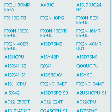
FX3U-80MR-
AX81C
A1SJ71UC24-
ES-A
R4
FX-16E-TB
FX2N-10PG
FX0N-8EX-
ES-UL
FX0N-16EX-
FX0N-16EYR-
FX2N-16MR-
ES-UL
ES-UL
ES-UL
FX2N-48ER-
A1SD75M2
FX2N-48MR-
ES-UL
001
A1SHCPU
A1SY42P
A1SD75M1
A1SX41-S2
QX41
Q00UCPU
A1SX41-S1
A1S68DAV
A1SY60
A1SJHCPU
FX2NC-64ET
FX3NC-64MT
AISX42
A1SD75P2-S3
A2USHCPU-S1
A0J2-E56DT
A0J2-E24T
A0J2CPU
A1SJ71AT21B
Q2ASCPU-S1
A172SENC