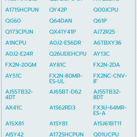
A171SHCPUN
QY42P
Q00JCPU
QG60
Q64DAN
Q61P
Q173CPUN
QX41Y41P
AJ72R25
A1NCPU
A0J2-E56DR
A6TBXY36
A0J2-E24R
Q26UDEHCPU
AY13C
FX2N-20GM
AY81C
FX2N-2DA
AY51C
FX2N-80MR-
FX2NC-CNV-
ES-UL
IF
AJ55TB32-
AJ65BT-D62
AJ55TB32-
4DT
8DT
AX41C
A1S62RD3
FX3U-64MR-
ES-A
A1SX81
A1SY81
A1SJ61BT11
AISY42
A172SHCPUN
Q01UCPU