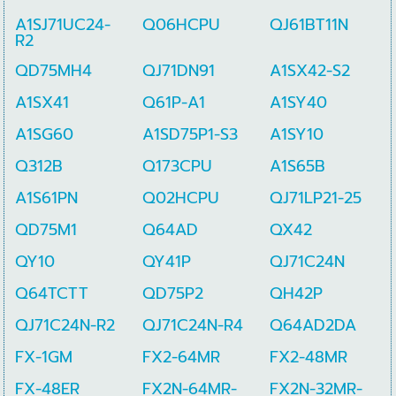
A1SJ71UC24-
Q06HCPU
QJ61BT11N
R2
QD75MH4
QJ71DN91
A1SX42-S2
A1SX41
Q61P-A1
A1SY40
A1SG60
A1SD75P1-S3
A1SY10
Q312B
Q173CPU
A1S65B
A1S61PN
Q02HCPU
QJ71LP21-25
QD75M1
Q64AD
QX42
QY10
QY41P
QJ71C24N
Q64TCTT
QD75P2
QH42P
QJ71C24N-R2
QJ71C24N-R4
Q64AD2DA
FX-1GM
FX2-64MR
FX2-48MR
FX-48ER
FX2N-64MR-
FX2N-32MR-