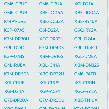
GM6-CPUC
GM6-CPUA
XGI-D21A
GM6-CPUB
XBE-DC16A
XBF-RD04A
K14P1-DRS
XBE-DC32A
XBE-RY16A
K3P-07AS
G6I-D22A
G6Q-RY2A
K7M-DR30U
XEC-DR32H
GRL-D24A
GRL-D24C
K7M-DR40S
GRL-TR4C1
K3P-07BS
XBM-DR16S
XGL-DMEA
G4L-RUEA
XBL-C41A
XBM-DN32S
K7M-DR60S
XBC-DR32H
GM6-PAFB
XGI-CPUE
XGI-CPUS
XGI-CPUH
XGI-D24A
XGP-ACF1
XGQ-RY2A
G7E-DR20A
G7M-DR30U
XBE-TN16A
XBC-DN64H
GRL-RY2A N
K7M-DT60U