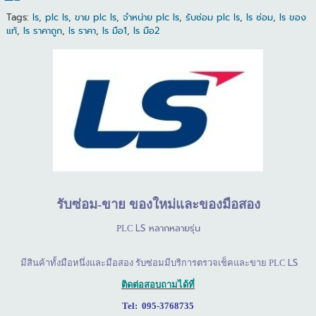
Tags:
ls
,
plc ls
,
ขาย plc ls
,
จำหน่าย plc ls
,
รับซ่อม plc ls
,
ls ซ่อม
,
ls ของ
แท้
,
ls ราคาถูก
,
ls ราคา
,
ls มือ1
,
ls มือ2
รับซ่อม
-
ขาย
ของใหม่และของมือสอง
LS
หลากหลายรุ่น
PLC
LS
มีสินค้าทั้งมือหนึ่งและมือสอง รับซ่อมมีบริการตรวจเช็คและขาย
PLC
ติดต่อสอบถามได้ที่
Tel: 095-3768735