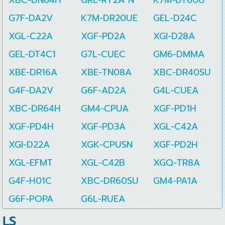
G7F-DA2V
K7M-DR20UE
GEL-D24C
XGL-C22A
XGF-PD2A
XGI-D28A
GEL-DT4C1
G7L-CUEC
GM6-DMMA
XBE-DR16A
XBE-TN08A
XBC-DR40SU
G4F-DA2V
G6F-AD2A
G4L-CUEA
XBC-DR64H
GM4-CPUA
XGF-PD1H
XGF-PD4H
XGF-PD3A
XGL-C42A
XGI-D22A
XGK-CPUSN
XGF-PD2H
XGL-EFMT
XGL-C42B
XGQ-TR8A
G4F-H01C
XBC-DR60SU
GM4-PA1A
G6F-POPA
G6L-RUEA
LS