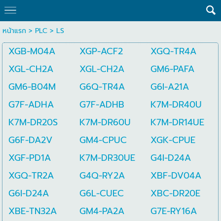
หน้าแรก
>
PLC
>
LS
XGB-M04A
XGP-ACF2
XGQ-TR4A
XGL-CH2A
XGL-CH2A
GM6-PAFA
GM6-B04M
G6Q-TR4A
G6I-A21A
G7F-ADHA
G7F-ADHB
K7M-DR40U
K7M-DR20S
K7M-DR60U
K7M-DR14UE
G6F-DA2V
GM4-CPUC
XGK-CPUE
XGF-PD1A
K7M-DR30UE
G4I-D24A
XGQ-TR2A
G4Q-RY2A
XBF-DV04A
G6I-D24A
G6L-CUEC
XBC-DR20E
XBE-TN32A
GM4-PA2A
G7E-RY16A