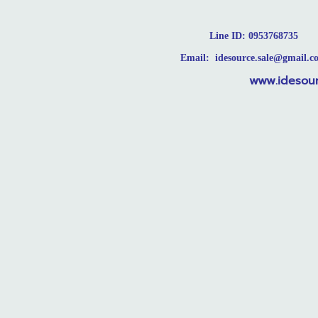
Line ID: 0953768735
Email: idesource.sale@gmail.c
.idesource.c