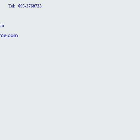
Tel: 095-3768735
om
om