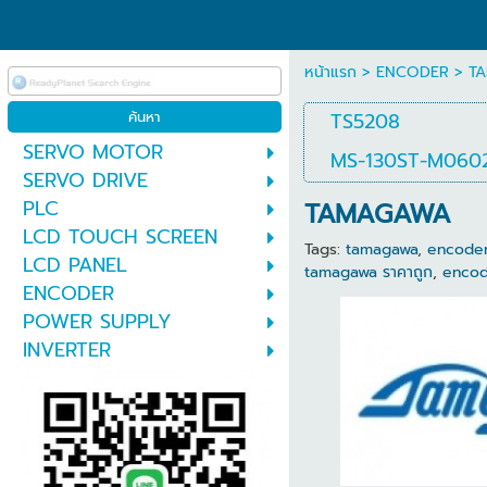
หน้าแรก
>
ENCODER
>
T
TS5208
SERVO MOTOR
MS-130ST-M060
SERVO DRIVE
PLC
TAMAGAWA
LCD TOUCH SCREEN
Tags:
tamagawa
,
encode
LCD PANEL
tamagawa ราคาถูก
,
encod
ENCODER
POWER SUPPLY
INVERTER