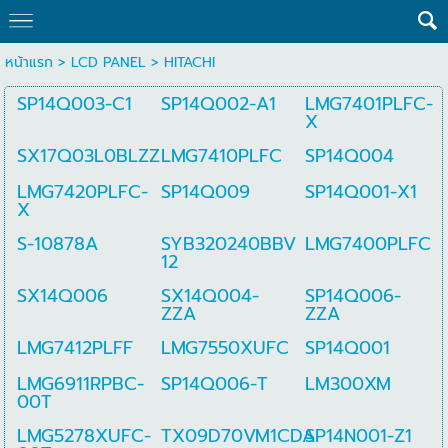
หน้าแรก
>
LCD PANEL
>
HITACHI
SP14Q003-C1
SP14Q002-A1
LMG7401PLFC-
X
SX17Q03L0BLZZ
LMG7410PLFC
SP14Q004
LMG7420PLFC-
SP14Q009
SP14Q001-X1
X
S-10878A
SYB320240BBV
LMG7400PLFC
12
SX14Q006
SX14Q004-
SP14Q006-
ZZA
ZZA
LMG7412PLFF
LMG7550XUFC
SP14Q001
LMG6911RPBC-
SP14Q006-T
LM300XM
00T
LMG5278XUFC-
TX09D70VM1CDA
SP14N001-Z1