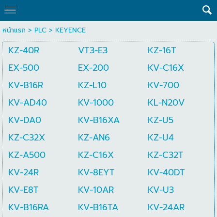
หน้าแรก
>
PLC
>
KEYENCE
KZ-40R
VT3-E3
KZ-16T
EX-500
EX-200
KV-C16X
KV-B16R
KZ-L10
KV-700
KV-AD40
KV-1000
KL-N20V
KV-DA0
KV-B16XA
KZ-U5
KZ-C32X
KZ-AN6
KZ-U4
KZ-A500
KZ-C16X
KZ-C32T
KV-24R
KV-8EYT
KV-40DT
KV-E8T
KV-10AR
KV-U3
KV-B16RA
KV-B16TA
KV-24AR