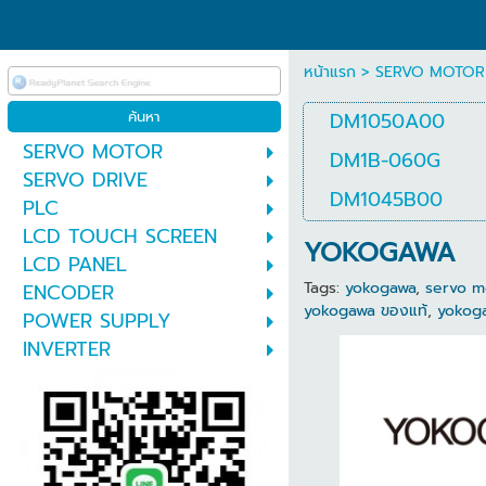
หน้าแรก
>
SERVO MOTOR
DM1050A00
SERVO MOTOR
DM1B-060G
SERVO DRIVE
DM1045B00
PLC
LCD TOUCH SCREEN
YOKOGAWA
LCD PANEL
Tags:
yokogawa
,
servo m
ENCODER
yokogawa ของแท้
,
yokoga
POWER SUPPLY
INVERTER