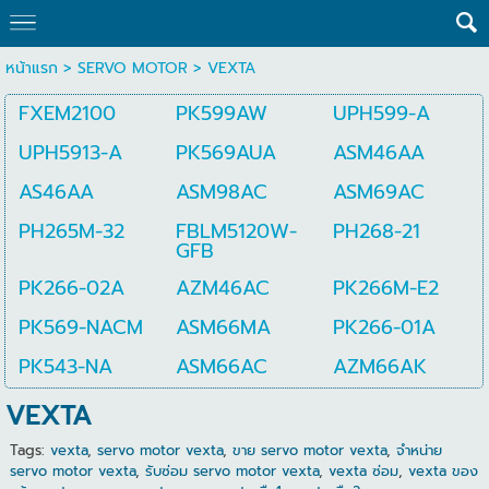
หน้าแรก
>
SERVO MOTOR
>
VEXTA
FXEM2100
PK599AW
UPH599-A
UPH5913-A
PK569AUA
ASM46AA
AS46AA
ASM98AC
ASM69AC
PH265M-32
FBLM5120W-
PH268-21
GFB
PK266-02A
AZM46AC
PK266M-E2
PK569-NACM
ASM66MA
PK266-01A
PK543-NA
ASM66AC
AZM66AK
VEXTA
Tags:
vexta
,
servo motor vexta
,
ขาย servo motor vexta
,
จำหน่าย
servo motor vexta
,
รับซ่อม servo motor vexta
,
vexta ซ่อม
,
vexta ของ